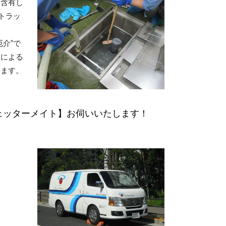
・含有し
トラッ
介”で
）による
ります。
ェッターメイト】お伺いいたします！