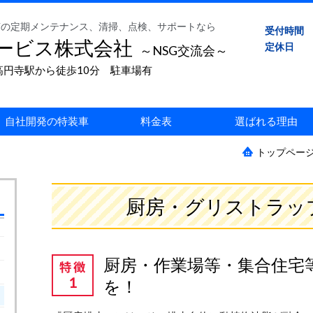
槽の定期メンテナンス、清掃、点検、サポートなら
受付時間
ービス株式会社
定休日
～NSG交流会～
 JR高円寺駅から徒歩10分 駐車場有
自社開発の特装車
料金表
選ばれる理由
トップペー
厨房・グリストラッ
厨房・作業場等・集合住宅
を！