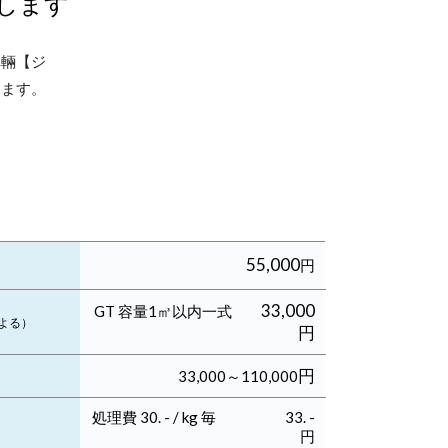
します
車輛【ジ
します。
55,000
円
33,000
GT 容量1㎥以内一式
よる
）
円
円
33,000～110,000
処理費 30. - / kg 毎 33. -
円