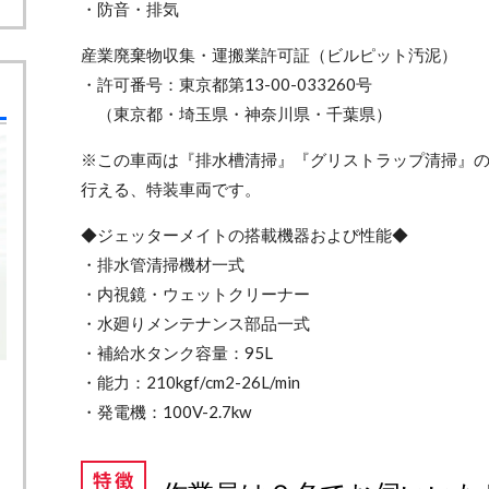
・防音・排気
産業廃棄物収集・運搬業許可証（ビルピット汚泥）
・許可番号：東京都第13-00-033260号
（東京都・埼玉県・神奈川県・千葉県）
※この車両は『排水槽清掃』『グリストラップ清掃』
行える、特装車両です。
◆ジェッターメイトの搭載機器および性能◆
・排水管清掃機材一式
・内視鏡・ウェットクリーナー
・水廻りメンテナンス部品一式
​・補給水タンク容量：95L
・能力：210kgf/cm2-26L/min
・発電機：100V-2.7kw