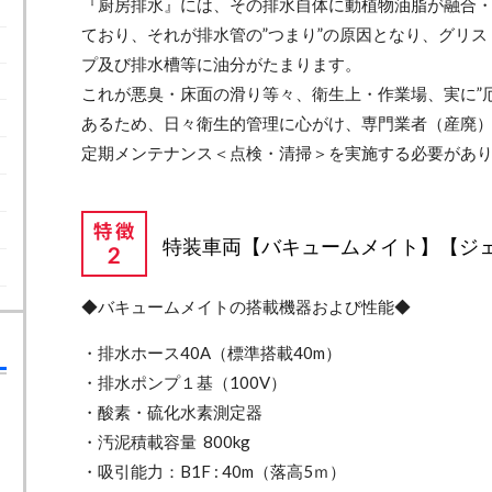
『厨房排水』には、その排水自体に動植物油脂が融合
ており、それが排水管の”つまり”の原因となり、グリス
プ及び排水槽等に油分がたまります。
これが悪臭・床面の滑り等々、衛生上・作業場、実に”厄
あるため、日々衛生的管理に心がけ、専門業者（産廃
定期メンテナンス＜点検・清掃＞を実施する必要があ
特装車両【バキュームメイト】
【ジ
◆バキュームメイトの搭載機器および性能◆
・排水ホース40A（標準搭載40m）
・排水ポンプ１基（100V）
・酸素・硫化水素測定器
​・汚泥積載容量 800kg
・吸引能力：B1F : 40m（落高5ｍ）